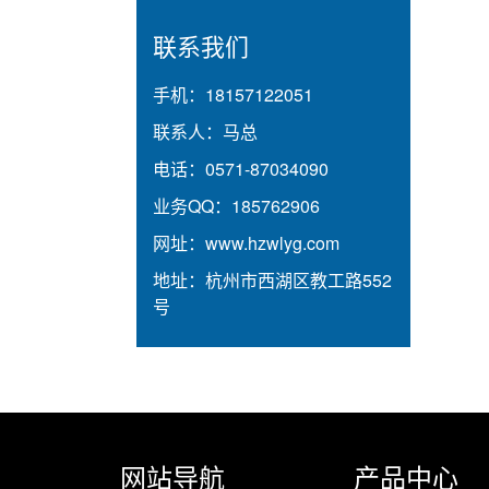
联系我们
手机：
18157122051
联系人：
马总
电话：
0571-87034090
业务QQ：
185762906
网址：
www.hzwlyg.com
地址：
杭州市西湖区教工路552
号
网站导航
产品中心